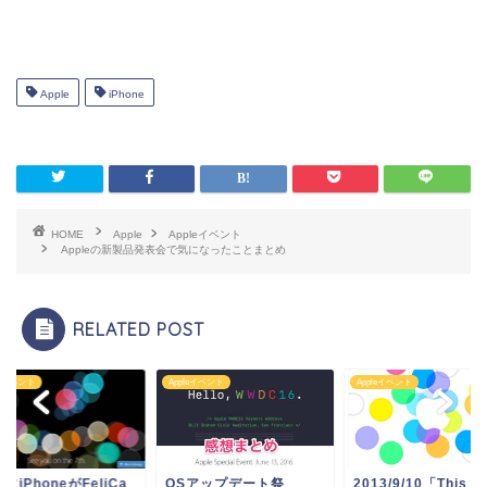
Apple
iPhone
HOME
Apple
Appleイベント
Appleの新製品発表会で気になったことまとめ
RELATED POST
leイベント
Appleイベント
Appleイベント
にiPhoneがFeliCa
OSアップデート祭
2013/9/10「This