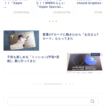
！！！「Apple
り！！WWDCらしい
should brighten ev.
ci...
「Apple Special...
2016年9月8日
2016年6月19日
2013年1
普通のTカードに飽きたから「お父さんT
カード」もらってきた
子供も楽しめる「ミッション[宇宙×芸
術]」展に行ってきた