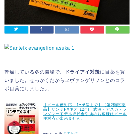
乾燥している冬の職場で、
ドライアイ対策
に目薬を買
いました。せっかくだからヱヴァンゲリヲンとのコラ
ボ目薬にしましたよ！
【メール便対応 1〜6個まで】【第2類医薬
品】サンテFXネオ 12ml 式波・アスカ・ラ
ングレーモデル※代金引換のお客様はメール
便対応が出来ません。
posted with
カエレバ