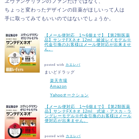
ヱヴァンゲリヲンのファンだけではなく、
ちょっと変わったデザインの目薬がほしいって人は
手に取ってみてもいいのではないでしょうか。
【メール便対応 1〜6個まで】【第2類医薬
品】サンテFXネオ 12ml 綾波レイモデル※
代金引換のお客様はメール便対応が出来ませ
ん。
posted with
カエレバ
まいどドラッグ
楽天市場
Amazon
Yahooオークション
【メール便対応 1〜6個まで】【第2類医薬
品】サンテFXネオ 12ml 式波・アスカ・ラ
ングレーモデル※代金引換のお客様はメール
便対応が出来ません。
posted with
カエレバ