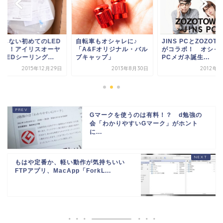
敗しない初めてのLED
自転車もオシャレに♪
JINS PCとZOZOT
イト！アイリスオーヤ
「A&Fオリジナル・バル
がコラボ！ オシャ
LEDシーリング...
ブキャップ」
PCメガネ誕生...
2015年12月29日
2013年8月30日
2012年8
Gマークを使うのは有料！？ d勉強の
会「わかりやすいGマーク」がホント
に...
もはや定番か、軽い動作が気持ちいい
FTPアプリ、MacApp「ForkL...