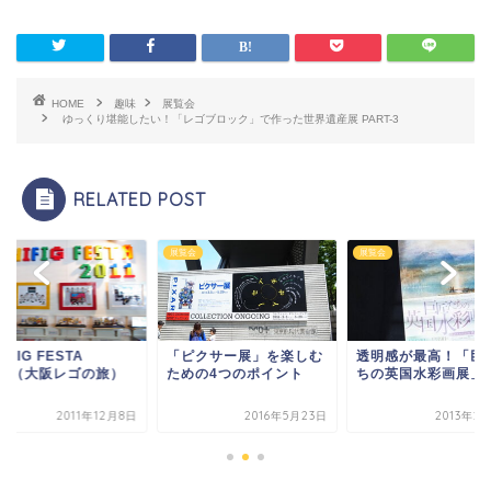
HOME
趣味
展覧会
ゆっくり堪能したい！「レゴブロック」で作った世界遺産展 PART-3
RELATED POST
会
展覧会
展覧会
NIFIG FESTA
「ピクサー展」を楽しむ
透明感が最高！「巨
011（大阪レゴの旅）
ための4つのポイント
ちの英国水彩画展」
2011年12月8日
2016年5月23日
2013年2