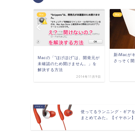
Mac
Mac
新iMac
Macの「”ほげほげ”は、開発元が
さっそく開
未確認のため開けません。」を
解決する方法
ずpngを一気
法
2014年11月9日
012年10月12日
使ってるランニング・ギア
まとめてみた。【イヤホン