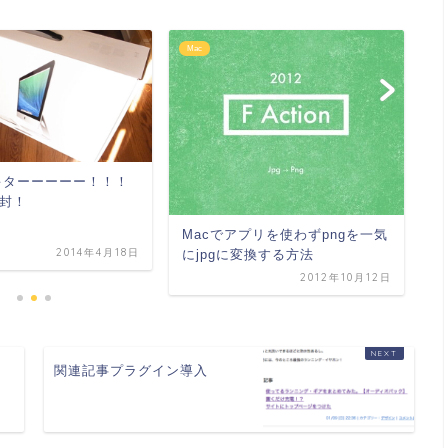
Mac
M
がキターーーーー！！！
M
封！
未
解
Macでアプリを使わずpngを一気
2014年4月18日
にjpgに変換する方法
2012年10月12日
を
関連記事プラグイン導入
】