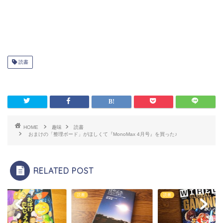
読書
HOME
趣味
読書
おまけの「整理ボード」がほしくて『MonoMax 4月号』を買った♪
RELATED POST
読書
読書