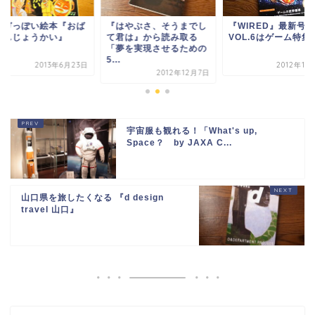
ンガっぽい絵本『おば
『はやぶさ、そうまでし
『WIRED』最新号
たんじょうかい』
て君は』から読み取る
VOL.6はゲーム特集
「夢を実現させるための
5...
2013年6月23日
2012年11
2012年12月7日
宇宙服も観れる！「What's up,
Space？ by JAXA C...
山口県を旅したくなる 『d design
travel 山口』