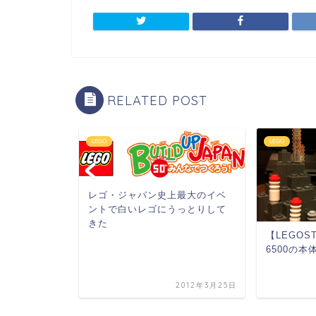
RELATED POST
LEGO
LEGO
レゴ・ジャパン史上最大のイベ
ントで白いレゴにうっとりして
きた
？ LEGO
【LEGOS
Rover
6500の本
2013年3月4日
2012年3月25日