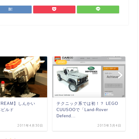
LEGO
L
レ
ン
き
TREAM】しんかい
テクニック系では初！？ LEGO
体ビルド
CUUSOOで「Land-Rover
Defend...
2011年4月30日
2013年3月4日