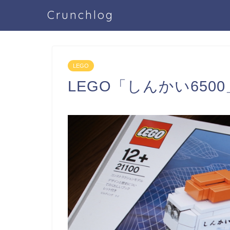
Crunchlog
LEGO
LEGO「しんかい650