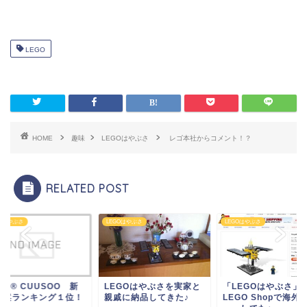
LEGO
HOME
趣味
LEGOはやぶさ
レゴ本社からコメント！？
RELATED POST
GOはやぶさ
LEGOはやぶさ
LEGOはやぶさ
GO® CUUSOO 新
LEGOはやぶさを実家と
「LEGOはやぶさ」
提案ランキング１位！
親戚に納品してきた♪
LEGO Shopで海外