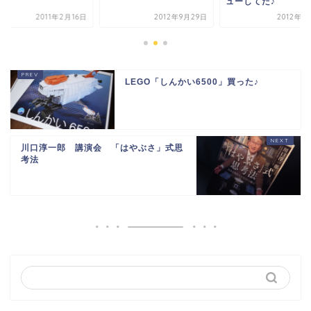
ューしてた♪
2011年2月16日
2012年9月29日
2012年1
LEGO「しんかい6500」買った♪
川口淳一郎 講演会 「はやぶさ」式思
考法