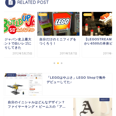
RELATED POST
O
LEGO
LEGO
ゴ・ジャパン史上最大
自分だけのミニフィグを
【LEGOSTREAM
イベントで白いレゴに
つくろう！
かい6500の本体ビ
っとりしてきた
2012年3月25日
2011年5月7日
2011年4
「LEGOはやぶさ」LEGO Shopで海外
デビューしてた♪
自分のイニシャルはどんなデザイン？
ファイヤーキング × ビームスの「ア...