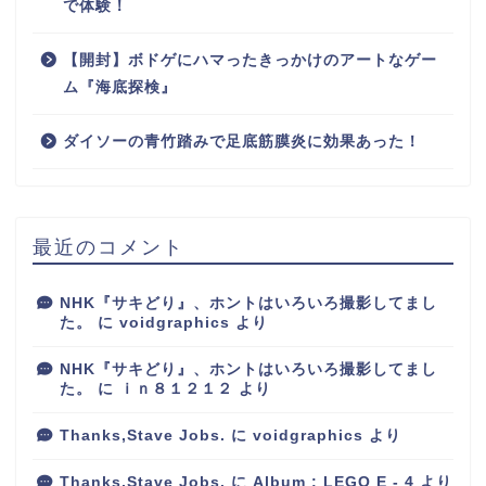
で体験！
【開封】ボドゲにハマったきっかけのアートなゲー
ム『海底探検』
ダイソーの青竹踏みで足底筋膜炎に効果あった！
最近のコメント
NHK『サキどり』、ホントはいろいろ撮影してまし
た。
に
voidgraphics
より
NHK『サキどり』、ホントはいろいろ撮影してまし
た。
に
ｉｎ８１２１２
より
Thanks,Stave Jobs.
に
voidgraphics
より
Thanks,Stave Jobs.
に
Album : LEGO E - 4
より