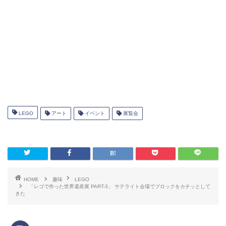
LEGO
アート
イベント
展覧会
HOME
趣味
LEGO
「レゴで作った世界遺産展 PART-3」 サテライト会場でブロックをカチッとして
きた