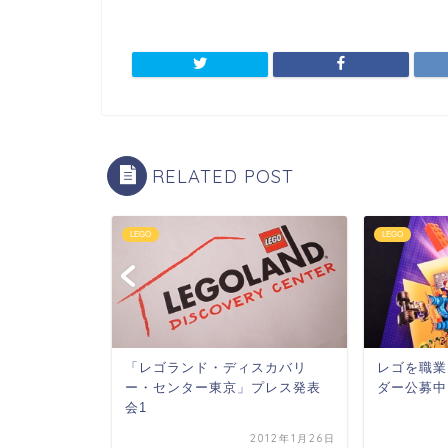
RELATED POST
LEGO
LEGO
ft」商品化決
「レゴランド・ディスカバリ
レゴを職業
ー・センター東京」プレス発表
ダー公募中
会1
2012年1月27日
2012年1月26日