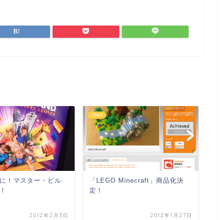
LEGO
L
に！マスター・ビル
「LEGO Minecraft」商品化決
「
！
定！
ー
会
2012年2月3日
2012年1月27日