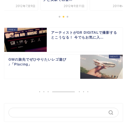
2012年7月9日
2012年9月11日
2011年6
アーティストがGR DIGITALで撮影する
とこうなる！ 今でもお気に入...
GWの旅先でぜひやりたいレゴ遊び
♪「Placing」