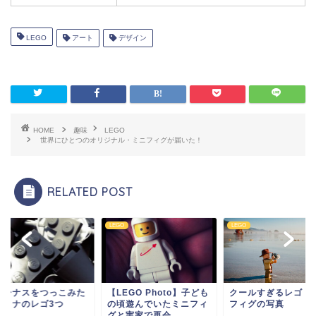
LEGO
アート
デザイン
HOME
趣味
LEGO
世界にひとつのオリジナル・ミニフィグが届いた！
RELATED POST
O
LEGO
LEGO
ボーナスをつっこみた
【LEGO Photo】子ども
クールすぎるレゴ・
オトナのレゴ3つ
の頃遊んでいたミニフィ
フィグの写真
グと実家で再会...