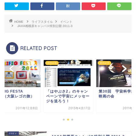
HOME
ライフスタイル
イベント
JAXA相模原キャンパス特別公開 2011-3
RELATED POST
会
イベント
イベント
NIFIG FESTA
「はやぶさ2」のキャン
第30回 宇宙科学講
011（大阪レゴの旅）
ペーンで宇宙にメッセー
映画の会
ジを送ろう！
2011年12月8日
2013年4月17日
2011年