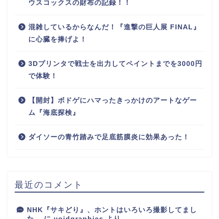
ウスコックスの財布の記録！！
混雑しているからなんだ！『進撃の巨人展 FINAL』
に心臓を捧げよ！
3Dプリンタで戦士を出力してペイントまでを3000円
で体験！
【開封】ボドゲにハマったきっかけのアートなゲー
ム『海底探検』
ダイソーの青竹踏みで足底筋膜炎に効果あった！
最近のコメント
NHK『サキどり』、ホントはいろいろ撮影してまし
た。
に
voidgraphics
より