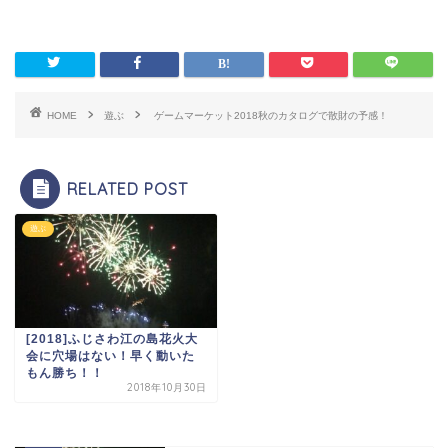
HOME
遊ぶ
ゲームマーケット2018秋のカタログで散財の予感！
RELATED POST
遊ぶ
[2018]ふじさわ江の島花火大
会に穴場はない！早く動いた
もん勝ち！！
2018年10月30日