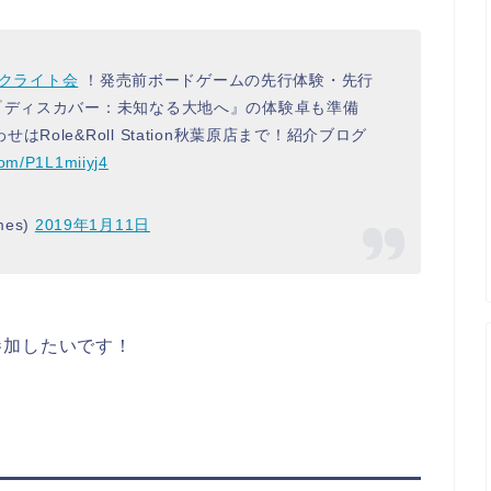
ークライト会
！発売前ボードゲームの先行体験・先行
『ディスカバー：未知なる大地へ』の体験卓も準備
ole&Roll Station秋葉原店まで！紹介ブログ
.com/P1L1miiyj4
mes)
2019年1月11日
参加したいです！