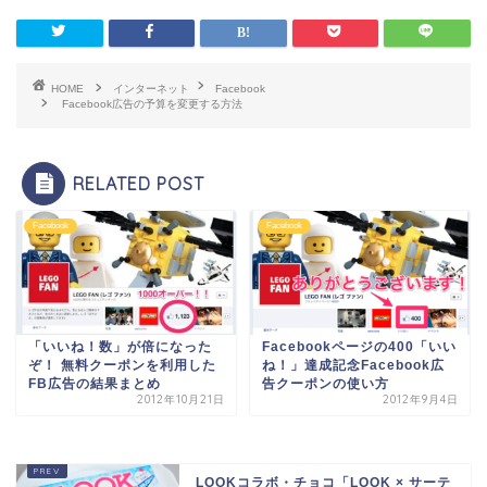
HOME
インターネット
Facebook
Facebook広告の予算を変更する方法
RELATED POST
Facebook
Facebook
「いいね！数」が倍になった
Facebookページの400「いい
ぞ！ 無料クーポンを利用した
ね！」達成記念Facebook広
FB広告の結果まとめ
告クーポンの使い方
2012年10月21日
2012年9月4日
LOOKコラボ・チョコ「LOOK × サーテ