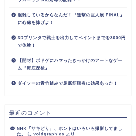
混雑しているからなんだ！『進撃の巨人展 FINAL』
に心臓を捧げよ！
3Dプリンタで戦士を出力してペイントまでを3000円
で体験！
【開封】ボドゲにハマったきっかけのアートなゲー
ム『海底探検』
ダイソーの青竹踏みで足底筋膜炎に効果あった！
最近のコメント
NHK『サキどり』、ホントはいろいろ撮影してまし
た。
に
voidgraphics
より