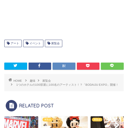
アート
イベント
展覧会
HOME
趣味
展覧会
1つのホテルの100部屋に100名のアーティスト！？「BODAIJU EXPO」開催！
RELATED POST
会
展覧会
展覧会