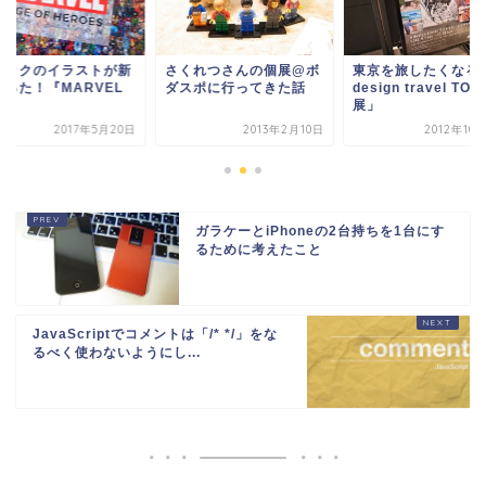
ミックのイラストが新
さくれつさんの個展@ボ
東京を旅したくなる
だった！『MARVEL
ダスポに行ってきた話
design travel TOK
』
展」
2017年5月20日
2013年2月10日
2012年10
ガラケーとiPhoneの2台持ちを1台にす
るために考えたこと
JavaScriptでコメントは「/* */」をな
るべく使わないようにし...