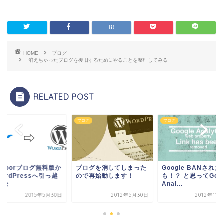
HOME
ブログ
消えちゃったブログを復旧するためにやることを整理してみる
RELATED POST
グ
ブログ
ブログ
vedoorブログ無料版か
ブログを消してしまった
Google BANされた
ordPressへ引っ越
ので再始動します！
も！？ と思ってGoog
方法
Anal...
2015年5月30日
2012年5月30日
2012年11