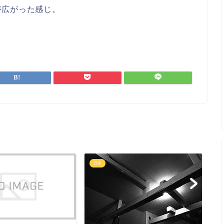
が広がった感じ。
日常
日