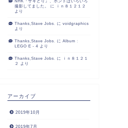
NHK『サキどり』、ホントはいろいろ
ッチョ系料理番組！？
「mt」
撮影してました。
に
ｉｎ８１２１２
より
Thanks,Stave Jobs.
2006年4月24日
に
voidgraphics
2009年7月21
より
Thanks,Stave Jobs.
に
Album :
LEGO E - 4
より
Thanks,Stave Jobs.
に
ｉｎ８１２１
２
より
アーカイブ
2019年10月
2019年7月