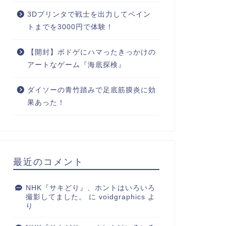
3Dプリンタで戦士を出力してペイン
トまでを3000円で体験！
【開封】ボドゲにハマったきっかけの
アートなゲーム『海底探検』
ダイソーの青竹踏みで足底筋膜炎に効
果あった！
最近のコメント
常
日常
NHK『サキどり』、ホントはいろいろ
撮影してました。
に
voidgraphics
よ
り