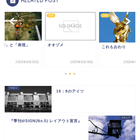
RELATED POST
日常
日常
技術」と「表現」
オオヅメ
これもおわり
2005年8月30日
2005年8月18日
2006年8
16：9のアイツ
『季刊d/SIGN(No.5) レイアウト宣言』