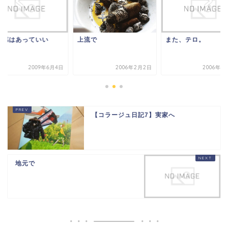
足感はあっていい
上流で
また、テロ。
2009年6月4日
2006年2月2日
2006年8
【コラージュ日記7】実家へ
地元で