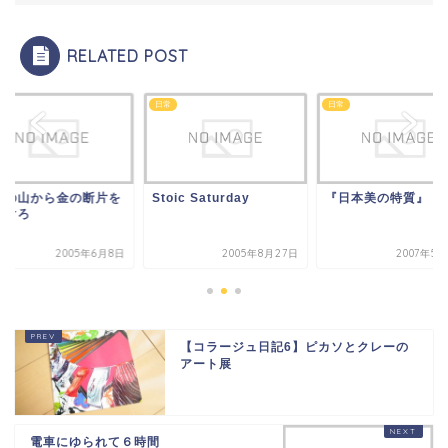
RELATED POST
日常
日常
材の山から金の断片を
Stoic Saturday
『日本美の特質』
つけろ
2005年6月8日
2005年8月27日
2007年5
【コラージュ日記6】ピカソとクレーの
アート展
電車にゆられて６時間