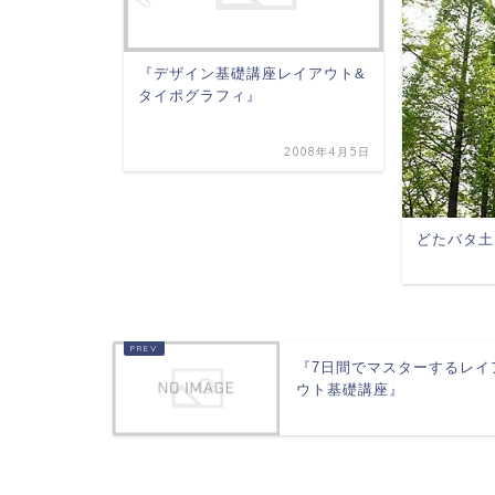
創造」
『デザイン基礎講座レイアウト&
タイポグラフィ』
2008年8月15日
2008年4月5日
どたバタ土田
『7日間でマスターするレイ
ウト基礎講座』