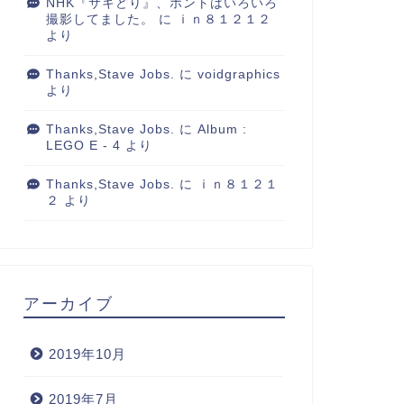
NHK『サキどり』、ホントはいろいろ
撮影してました。
に
ｉｎ８１２１２
より
デザイン基礎講座レイアウト&
Thanks,Stave Jobs.
に
voidgraphics
イポグラフィ』
より
2008年4月5日
Thanks,Stave Jobs.
に
Album :
LEGO E - 4
より
Thanks,Stave Jobs.
に
ｉｎ８１２１
どたバタ土田bata
２
より
2006年4月26
アーカイブ
2019年10月
2019年7月