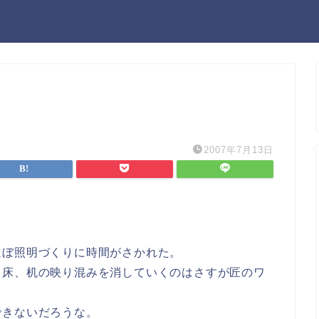
2007年7月13日
ほぼ照明づくりに時間がさかれた。
ら床、机の映り混みを消していくのはさすが匠のワ
できないだろうな。