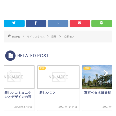
HOME
ライフスタイル
日常
空想モノ
RELATED POST
日常
日常
紙の新しいコミュニケ
新しいこと
東京ベタ名所撮影
ションとデザインの可
性」
2008年3月9日
2007年1月14日
2007年9