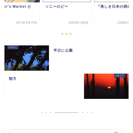
rmer's Market @
ソニーのピー
『美しき日本の残像
U
2011年3月19日
2009年1月8日
2008年8
平日に公園
朝方