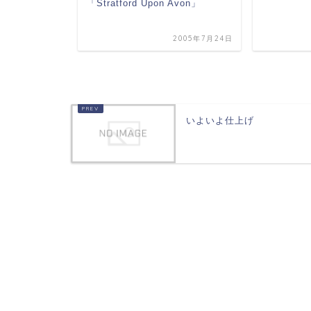
「Stratford Upon Avon」
005年11月29日
2005年7月24日
いよいよ仕上げ