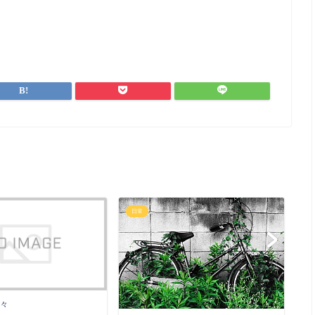
日常
日
々
シ