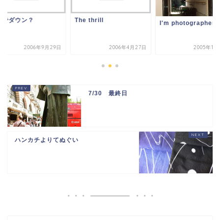
ゼでダウン？
The thrill
I'm photographer!
2006年9月29日
2006年4月27日
2005年11
7/30 最終日
ハンカチよりてぬぐい