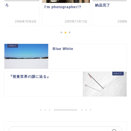
ろそろ
納品完了
I'm photographer!?
2006年10月6日
2005年11月11日
2008年9
Blue White
『視覚世界の謎に迫る』