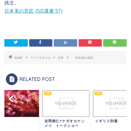
残念。
日本美の意匠 (SD選書 57)
HOME
ライフスタイル
日常
『日本美の意匠』
RELATED POST
日常
日常
シ
吉岡徳仁×ナガオカケン
イギリス到着
メイ トークショー