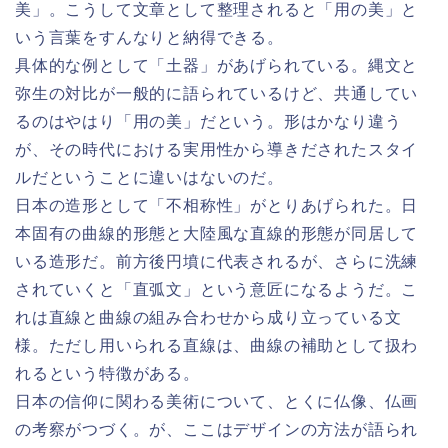
美」。こうして文章として整理されると「用の美」と
いう言葉をすんなりと納得できる。
具体的な例として「土器」があげられている。縄文と
弥生の対比が一般的に語られているけど、共通してい
るのはやはり「用の美」だという。形はかなり違う
が、その時代における実用性から導きだされたスタイ
ルだということに違いはないのだ。
日本の造形として「不相称性」がとりあげられた。日
本固有の曲線的形態と大陸風な直線的形態が同居して
いる造形だ。前方後円墳に代表されるが、さらに洗練
されていくと「直弧文」という意匠になるようだ。こ
れは直線と曲線の組み合わせから成り立っている文
様。ただし用いられる直線は、曲線の補助として扱わ
れるという特徴がある。
日本の信仰に関わる美術について、とくに仏像、仏画
の考察がつづく。が、ここはデザインの方法が語られ