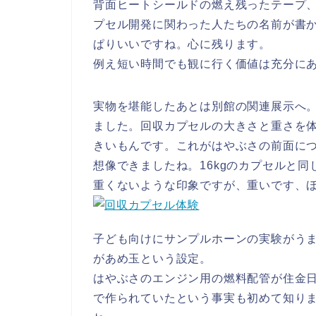
背面ヒートシールドの燃え残ったテープ
プセル開発に関わった人たちの名前が書
ぱりいいですね。心に残ります。
例え短い時間でも観に行く価値は充分に
実物を堪能したあとは別館の関連展示へ
ました。回収カプセルの大きさと重さを
きいもんです。これがはやぶさの前面に
想像できましたね。16kgのカプセルと
重くないような印象ですが、重いです、
子ども向けにサンプルホーンの実験がう
があめ玉という設定。
はやぶさのエンジン用の燃料配管が住金
で作られていたという事実も初めて知り