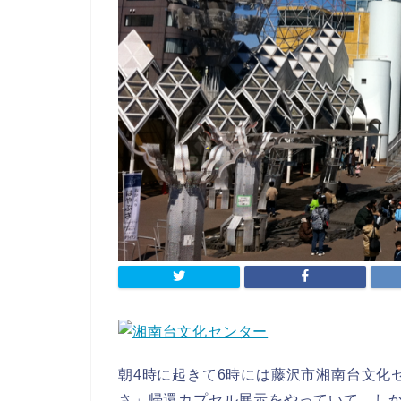
朝4時に起きて6時には藤沢市湘南台文化
さ」帰還カプセル展示をやっていて、し