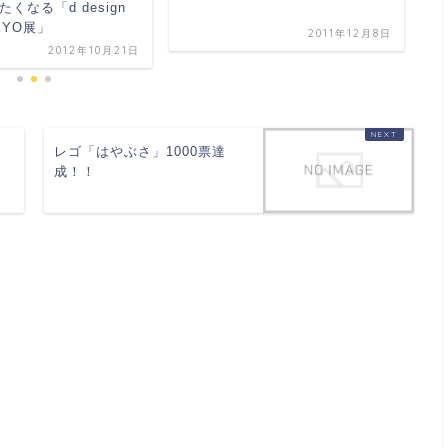
くなる「d design
4
OKYO展」
よ
2011年12月8日
2012年10月21日
ト
レゴ「はやぶさ」1000票達
成！！