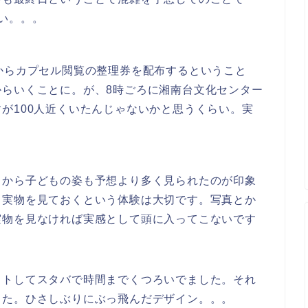
い。。。
からカプセル閲覧の整理券を配布するということ
からいくことに。が、8時ごろに湘南台文化センター
が100人近くいたんじゃないかと思うくらい。実
くから子どもの姿も予想より多く見られたのが印象
う実物を見ておくという体験は大切です。写真とか
実物を見なければ実感として頭に入ってこないです
ットしてスタバで時間までくつろいでました。それ
した。ひさしぶりにぶっ飛んだデザイン。。。