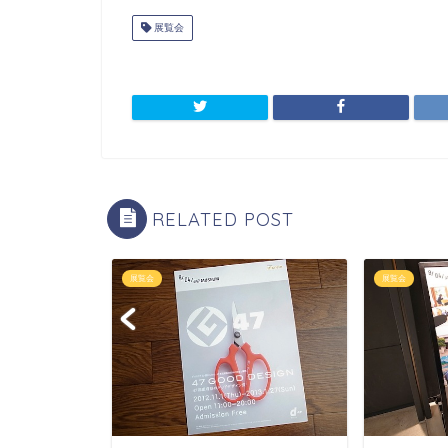
展覧会
RELATED POST
展覧会
展覧会
2011（大阪レ