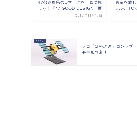
47都道府県のGマークを一気に観
東京を旅した
よう！「47 GOOD DESIGN」展
travel T
2011年12月8日
2012年11月17日
レゴ「はやぶさ」コンセプ
モデル到着！