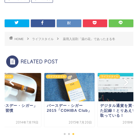
HOME
ライフスタイル
薬用入浴剤「湯の花」であったまる冬
RELATED POST
フスタイル
ライフスタイル
ライフスタイル
バースデー・シガー」
バースデー・シガー
デジタル通貨を買っ
いう習慣
2015「COHIBA Club」
た記録！とりあえず
取っている！
2014年7月19日
2015年7月20日
2018年3