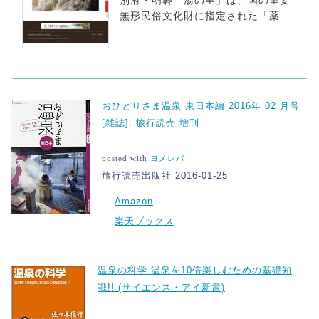
別府・明礬「湯の里」は、国の重要
無形民俗文化財に指定された「薬用
湯の花」の製造地です。
おひとりさま温泉 東日本編 2016年 02 月号
[雑誌]: 旅行読売 増刊
posted with
ヨメレバ
旅行読売出版社 2016-01-25
Amazon
楽天ブックス
温泉の科学 温泉を10倍楽しむための基礎知
識!! (サイエンス・アイ新書)