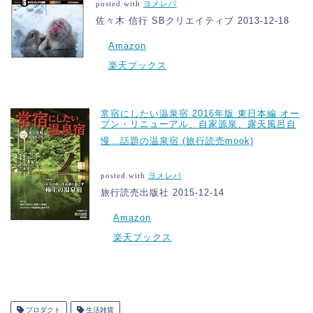
posted with
ヨメレバ
佐々木 信行 SBクリエイティブ 2013-12-18
Amazon
楽天ブックス
常宿にしたい温泉宿 2016年版 東日本編 オー
プン・リニューアル、自家源泉、露天風呂自
慢…話題の温泉宿 (旅行読売mook)
posted with
ヨメレバ
旅行読売出版社 2015-12-14
Amazon
楽天ブックス
プロダクト
生活雑貨