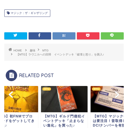
マジック：ザ・ギャザリング
HOME
趣味
MTG
【MTG】ラヴニカへの回帰 イベントデッキ「破壊と怒り」を購入♪
RELATED POST
MTG
MTG
MTG】初FNMでプロ
【MTG】ギルド門侵犯イ
【MTG】マジック復
カードをゲットしてき
ベントデッキ「止まらな
は要注目！昔取得し
した♪
い進化」を買った♪
DCIナンバーを有効に.