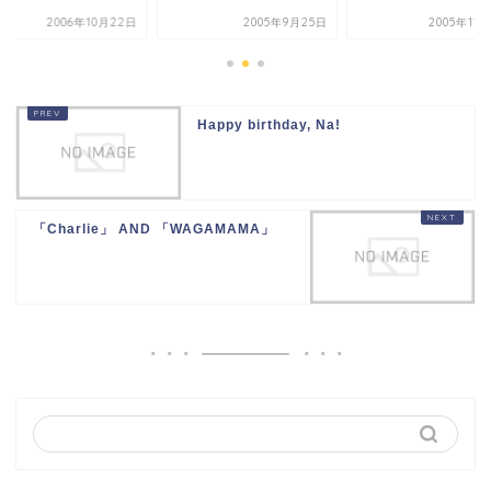
2006年10月22日
2005年9月25日
2005年11
Happy birthday, Na!
「Charlie」 AND 「WAGAMAMA」