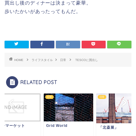
買出し後のディナーは決まって豪華。
歩いたかいがあったってもんだ。
HOME
ライフスタイル
日常
TESCOに買出し
RELATED POST
日常
日常
リーマーケット
Grid World
「北斎展」