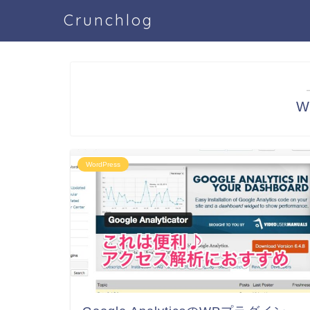
Crunchlog
W
WordPress