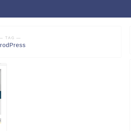
― TAG ―
rodPress