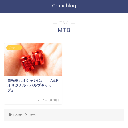
Crunchlog
― TAG ―
MTB
プロダクト
自転車もオシャレに♪ 「A&F
オリジナル・バルブキャッ
プ」
2013年8月30日
HOME
MTB