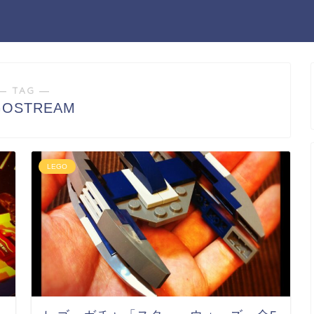
― TAG ―
GOSTREAM
LEGO