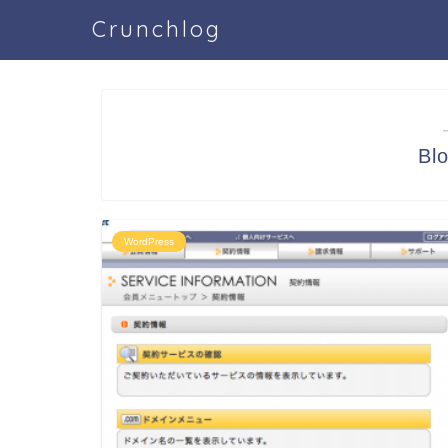
Crunchlog
B
WordPress