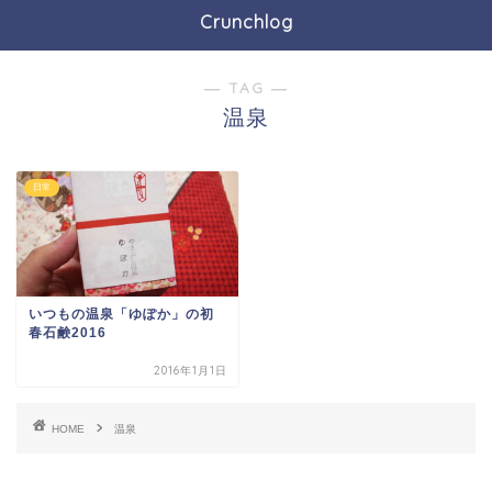
Crunchlog
― TAG ―
温泉
日常
いつもの温泉「ゆぽか」の初
春石鹸2016
2016年1月1日
HOME
温泉