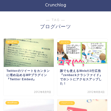
Crunchlog
― TAG ―
ブログパーツ
WordPress
サービス
Twitterのツイートをカンタン
誰でも使えるWebの3行広告
に埋め込めるWPプラグイン
『zenbackクラシファイド』
『Twitter Embed』
でホントにアクセスアップし
た！
2012年8月9日
2012年8月4日
WordPress
ブログツール