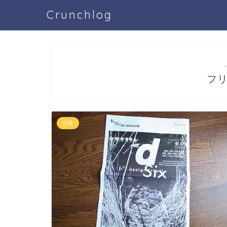
Crunchlog
フ
読書