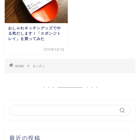
おしゃれキッチングッズでや
る気だします！「スポンジト
レイ」を買ってみた
2015年3月1日
HOME
キッチン
最近の投稿