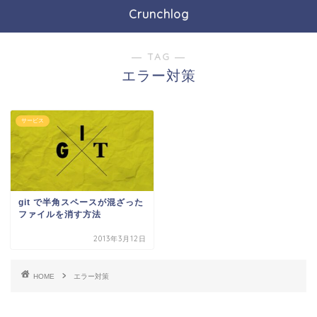
Crunchlog
― TAG ―
エラー対策
サービス
git で半角スペースが混ざった
ファイルを消す方法
2013年3月12日
HOME
エラー対策