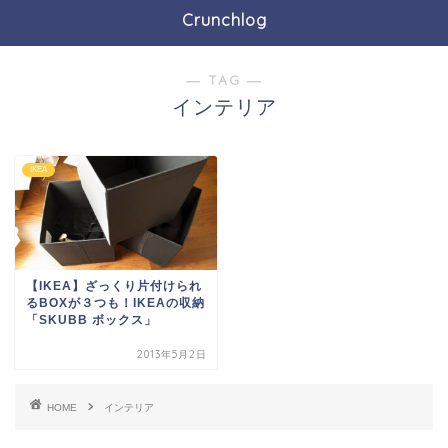
Crunchlog
― TAG ―
インテリア
IKEA
【IKEA】ざっくり片付けられ
るBOXが３つも！IKEAの収納
「SKUBB ボックス」
2013年5月2日
HOME
インテリア