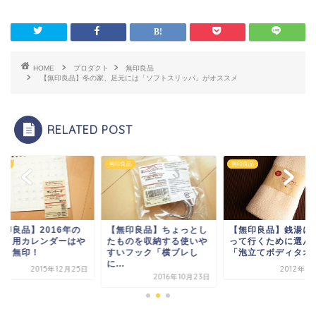
HOME
プロダクト
無印良品
【無印良品】冬の家、足元には「ソフトスリッパ」がオススメ
RELATED POST
良品
無印良品
無印良品
無印良品】2016年の
【無印良品】ちょっとし
【無印良品】銭湯に
スク用カレンダーはや
たものを収納する使いや
って行くために選ん
ぱり無印！
すいフック「横ブレし
「泡立てボディタオ
に...
2015年12月25日
2012年1
2016年10月23日