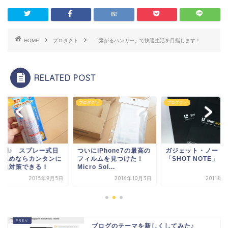
HOME
プロダクト
「繋がるハンガー」で快適生活を目指します！
RELATED POST
ダクト
プロダクト
プロダクト
便利♪ スプレー式日
ついにiPhone7の最高の
ガジェット・ノート
け止めならカンタンに
フィルムを見つけた！
「SHOT NOTE」
外線対策できる！
Micro Sol...
2015年9月5日
2016年10月3日
2011年
ブログのテーマを新しくしてみた♪