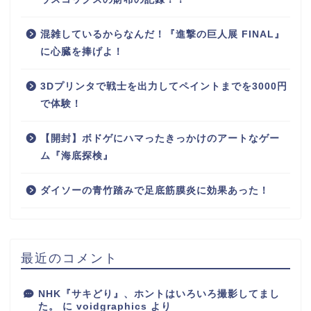
混雑しているからなんだ！『進撃の巨人展 FINAL』
に心臓を捧げよ！
3Dプリンタで戦士を出力してペイントまでを3000円
で体験！
【開封】ボドゲにハマったきっかけのアートなゲー
ム『海底探検』
ダイソーの青竹踏みで足底筋膜炎に効果あった！
最近のコメント
NHK『サキどり』、ホントはいろいろ撮影してまし
た。
に
voidgraphics
より