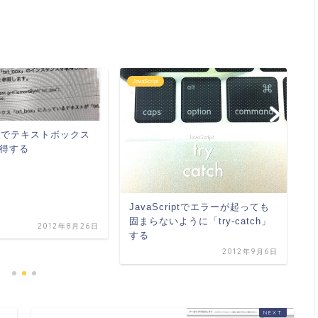
JavaScript
Ja
riptでテキストボックス
得する
JavaScriptでエラーが起っても
i
固まらないように「try-catch」
2012年8月26日
す
する
「
2012年9月6日