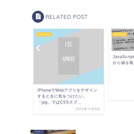
RELATED POST
JavaScript
JavaScript
JavaSc
から値を取
ラーが起っても
iPhoneでWebアプリをデザイン
-catch」
するときに気をつけたい、
「jpg」ではCSSスプ...
2012年9月6日
2012年11月5日