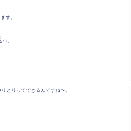
します。


');

やりとりってできるんですね〜。