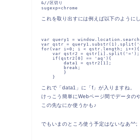
&//区切り

これを取り出すには例えば以下のように
var query1 = window.location.search;
var qstr = query1.substr(1).split('&
for(var i=0; i < qstr.length; i++){

    var qstr2 = qstr[i].split('=');

    if(qstr2[0] == 'aq'){

        data1 = qstr2[1];

        break;

        }

これで「data1」に「f」が入りますね。
けっこう簡単にWebページ間でデータの
この先なにか使うかも♪
でもいまのところ使う予定はないなあ^^;