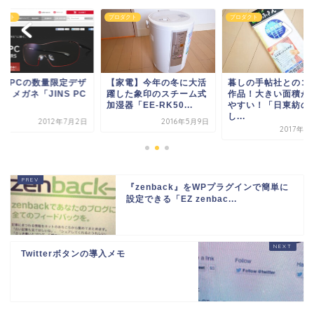
ダクト
プロダクト
プロダクト
NS PCの数量限定デザ
【家電】今年の冬に大活
暮しの手帖社とのコ
・メガネ「JINS PC
躍した象印のスチーム式
作品！大きい面積が
...
加湿器「EE-RK50...
やすい！「日東紡の
し...
2012年7月2日
2016年5月9日
2017年1
『zenback』をWPプラグインで簡単に
設定できる「EZ zenbac...
Twitterボタンの導入メモ