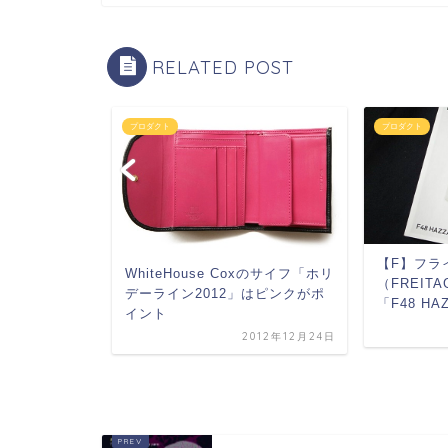
RELATED POST
プロダクト
プロダクト
【F】フラ
WhiteHouse Coxのサイフ「ホリ
（FREIT
デーライン2012」はピンクがポ
った！ 「サ
「F48 HA
イント
ンゲリヲン新劇
2012年12月24日
.
2013年3月1日