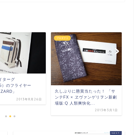
プロダクト
プ
イターグ
W
AG）のフライヤー
デ
久しぶりに懸賞当たった！ 「サ
ZZARD」
イ
ンテFX × ヱヴァンゲリヲン新劇
2013年8月26日
場版:Q 人類爽快化...
2013年3月1日