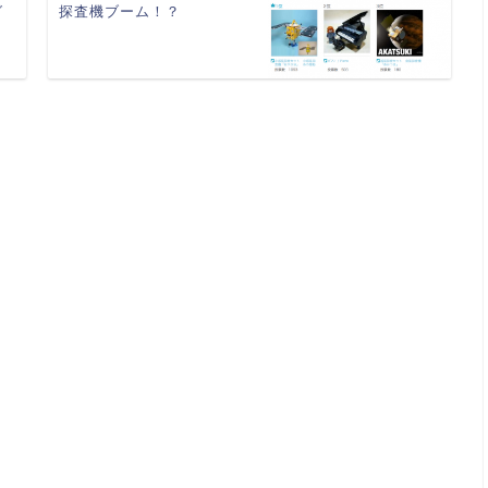
グ
探査機ブーム！？