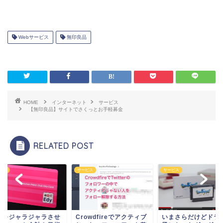
Webサービス
無印良品
HOME
インターネット
サービス
【無印良品】サイトでさくっとお手軽募金
RELATED POST
ビス
サービス
サービス
銭をジャラジャラさせ
Crowdfireでアクティブ
いまさらだけどドラ