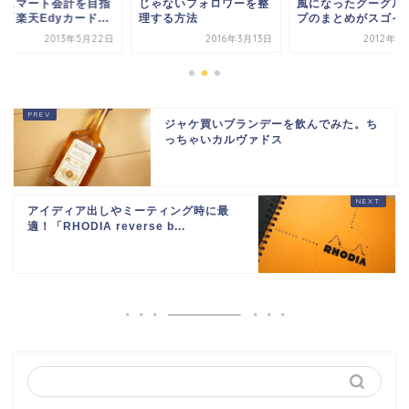
いスマート会計を目指
じゃないフォロワーを整
風になったグーグル
「楽天Edyカード...
理する方法
プのまとめがスゴイ
2013年5月22日
2016年3月13日
2012年7
ジャケ買いブランデーを飲んでみた。ち
っちゃいカルヴァドス
アイディア出しやミーティング時に最
適！「RHODIA reverse b...