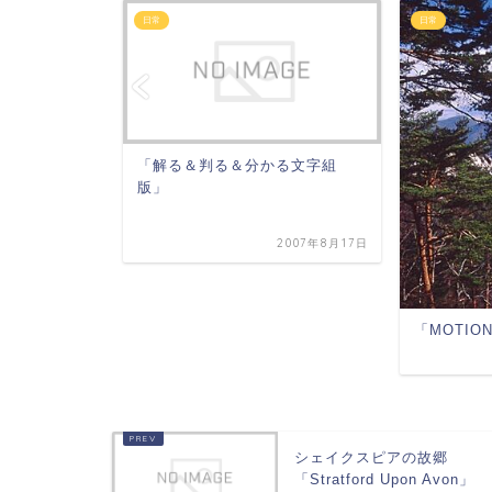
日常
日常
「解る＆判る＆分かる文字組
版」
2007年8月17日
「MOTION
2006年7月16日
シェイクスピアの故郷
「Stratford Upon Avon」