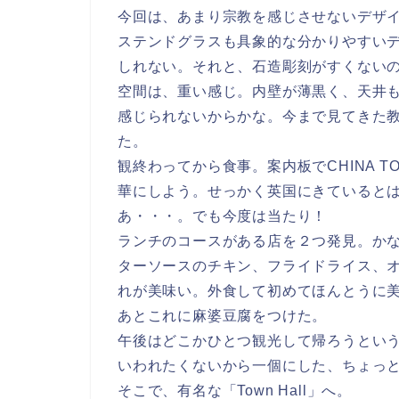
今回は、あまり宗教を感じさせないデザ
ステンドグラスも具象的な分かりやすい
しれない。それと、石造彫刻がすくない
空間は、重い感じ。内壁が薄黒く、天井
感じられないからかな。今まで見てきた
た。
観終わってから食事。案内板でCHINA 
華にしよう。せっかく英国にきていると
あ・・・。でも今度は当たり！
ランチのコースがある店を２つ発見。か
ターソースのチキン、フライドライス、
れが美味い。外食して初めてほんとうに
あとこれに麻婆豆腐をつけた。
午後はどこかひとつ観光して帰ろうということ
いわれたくないから一個にした、ちょっ
そこで、有名な「Town Hall」へ。