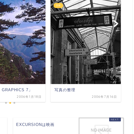
日常
日
「
版
 GRAPHICS 7」
写真の整理
2006年1月18日
2006年7月16日
EXCURSIONは映画