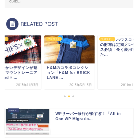
CL6DL」
RELATED POST
ダクト
プロダクト
ホワイトハウスコッ
プロダクト
の財布は定期メンテ
ス必須！長く愛用す
た...
ったかいデザインが魅
H&Mのコラボコレクシ
！「マウントレーニア
ョン「H&M for BRICK
nRed × ...
LANE ...
2013年11月3日
2013年3月13日
2011年12
WPサーバー移行が楽すぎ！「All-in-
One WP Migratio...