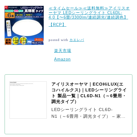
≪タイムセール≫≪送料無料≫アイリスオ
ーヤマ LEDシーリングライト CL6DL-
4.0【〜6畳/3300lm/連続調光/連続調色】
【RCP】
posted with
カエレバ
楽天市場
Amazon
アイリスオーヤマ｜ECOHiLUX(エ
コハイルクス)｜LEDシーリングライ
ト 製品一覧｜CL6D-N1（～6畳用・
調光タイプ）
LEDシーリングライト CL6D-
N1（～6畳用・調光タイプ） – 家族
団らんの時間を温かく優しく照らし
てくれるシーリングライトは、ご家
庭の中でも大切な灯りのひとつで