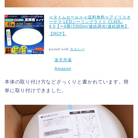
≪タイムセール≫≪送料無料≫アイリスオ
ーヤマ LEDシーリングライト CL6DL-
4.0【〜6畳/3300lm/連続調光/連続調色】
【RCP】
posted with
カエレバ
楽天市場
Amazon
本体の取り付け方などざっくりと書かれています。簡
単に取り付けできました。