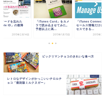
スワードを忘れた
「iTunes Card」をカメ
「iTunes Connec
pple ID」の復帰
ラで読み込ませてみた。
セールス情報だけに
予想以上に高...
セスできる...
2013年2月14日
2013年1月13日
2013年3
ビックリマンチョコのきれいな食べ方
レトロなデザインがかっこいいチロルチ
ョコ「復刻版ミルクヌガー」